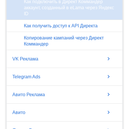
Как подключить в Директ Коммандер
аккаунт, созданный в eLama через Яндекс
ID
Как получить доступ к API Директа
Копирование кампаний через Директ
Коммандер
chevron_right
VK Реклама
chevron_right
Telegram Ads
chevron_right
Авито Реклама
chevron_right
Авито