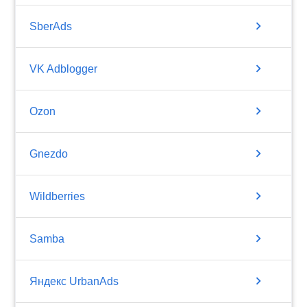
chevron_right
SberAds
chevron_right
VK Adblogger
chevron_right
Ozon
chevron_right
Gnezdo
chevron_right
Wildberries
chevron_right
Samba
chevron_right
Яндекс UrbanAds