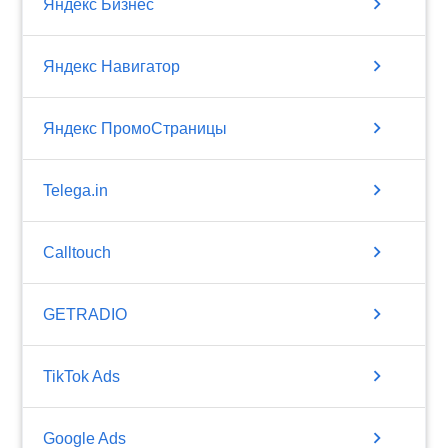
chevron_right
Яндекс Бизнес
chevron_right
Яндекс Навигатор
chevron_right
Яндекс ПромоСтраницы
chevron_right
Telega.in
chevron_right
Calltouch
chevron_right
GETRADIO
chevron_right
TikTok Ads
chevron_right
Google Ads