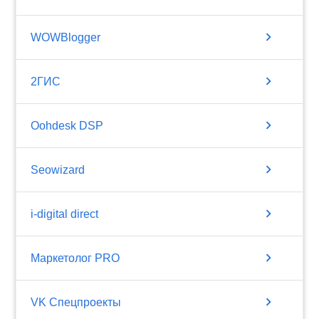
chevron_right
WOWBlogger
chevron_right
2ГИС
chevron_right
Oohdesk DSP
chevron_right
Seowizard
chevron_right
i-digital direct
chevron_right
Маркетолог PRO
chevron_right
VK Спецпроекты