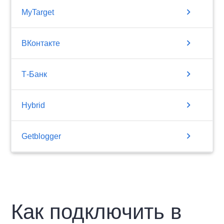
chevron_right
MyTarget
chevron_right
ВКонтакте
chevron_right
Т-Банк
chevron_right
Hybrid
chevron_right
Getblogger
Как подключить в