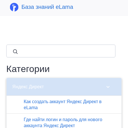
База знаний eLama
close
Категории
chevron_right
Яндекс Директ
Как создать аккаунт Яндекс Директ в
eLama
Где найти логин и пароль для нового
аккаунта Яндекс Директ